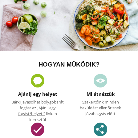
HOGYAN MŰKÖDIK?
Ajánlj egy helyet
Mi átnézzük
Bárki javasolhat bolygóbarát
Szakértőink minden
fogást az
„Ajánlj egy
beküldést ellenőriznek
fogást/helyet!"
linken
jóváhagyás előtt
keresztül