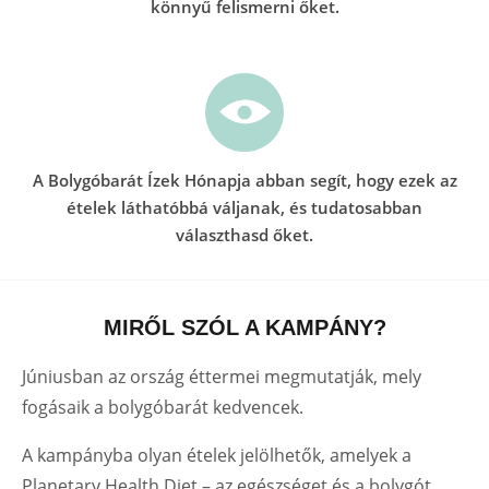
könnyű felismerni őket.
A Bolygóbarát Ízek Hónapja abban segít, hogy ezek az
ételek láthatóbbá váljanak, és tudatosabban
választhasd őket.
MIRŐL SZÓL A KAMPÁNY?
Júniusban az ország éttermei megmutatják, mely
fogásaik a bolygóbarát kedvencek.
A kampányba olyan ételek jelölhetők, amelyek a
Planetary Health Diet
– az egészséget és a bolygót