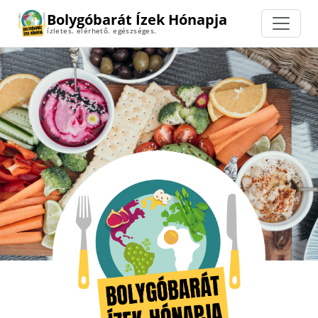
Bolygóbarát Ízek Hónapja
ízletes. elérhető. egészséges.