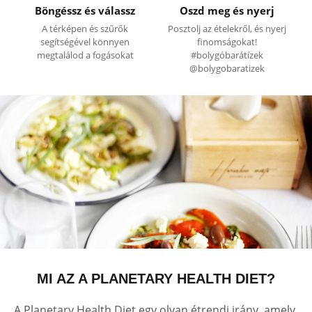
Böngéssz és válassz
Oszd meg és nyerj
A térképen és szűrők
Posztolj az ételekről, és nyerj
segítségével könnyen
finomságokat!
megtalálod a fogásokat
#bolygóbarátízek
@bolygobaratizek
MI AZ A PLANETARY HEALTH DIET?
A Planetary Health Diet egy olyan étrendi irány, amely