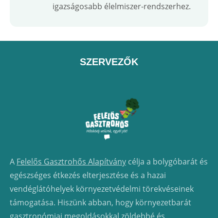
igazságosabb élelmiszer-rendszerhez.
SZERVEZŐK
A
Felelős Gasztrohős Alapítvány
célja a bolygóbarát és
egészséges étkezés elterjesztése és a hazai
vendéglátóhelyek környezetvédelmi törekvéseinek
támogatása. Hiszünk abban, hogy környezetbarát
gasztronómiai megoldásokkal zöldebbé és