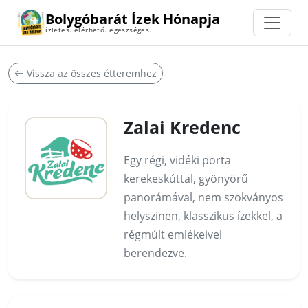
Bolygóbarát Ízek Hónapja
ízletes. elérhető. egészséges.
Vissza az összes étteremhez
Zalai Kredenc
Egy régi, vidéki porta
kerekeskúttal, gyönyörű
panorámával, nem szokványos
helyszinen, klasszikus ízekkel, a
régmúlt emlékeivel
berendezve.