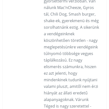
gyorséttermi verzióban. Van
nálunk Mac’nCheeze, Gyros
tál, Chili Dog, Smash burger,
shake-ek, gyerekmenü és még
sorolhatnánk estig. A sikerünk
a vendégeinknek
köszönhetően töretlen - nagy
meglepetésünkre vendégeink
túlnyomó többsége vegyes
táplálkozású. Ez nagy
elismerés számunkra, hiszen
ez azt jelenti, hogy
mindenkinek tudunk nyújtani
valami pluszt, amitől nem érzi
hiányát az állati eredetű
alapanyagoknak. Várunk
Téged is nagy szeretettel -