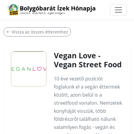
Bolygóbarát Ízek Hónapja
ízletes. elérhető. egészséges.
Vissza az összes étteremhez
Vegan Love -
Vegan Street Food
10 éve vezető pozíciót
foglalunk el a vegán éttermek
között, azon belül is a
streetfood vonalon. Nemzetek
konyháját visszük, több
földrészről található nálunk
valamilyen fogás - vegán és