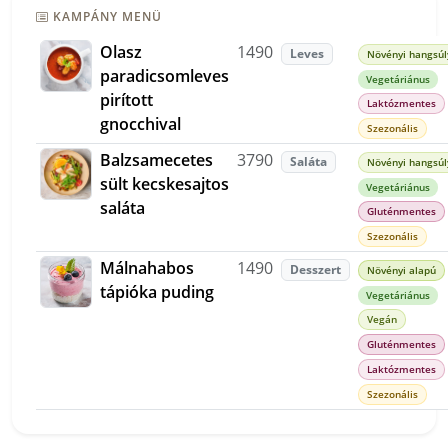
KAMPÁNY MENÜ
Olasz
1490
Leves
Növényi hangsúl
paradicsomleves
Vegetáriánus
pirított
Laktózmentes
gnocchival
Szezonális
Balzsamecetes
3790
Saláta
Növényi hangsúl
sült kecskesajtos
Vegetáriánus
saláta
Gluténmentes
Szezonális
Málnahabos
1490
Desszert
Növényi alapú
tápióka puding
Vegetáriánus
Vegán
Gluténmentes
Laktózmentes
Szezonális