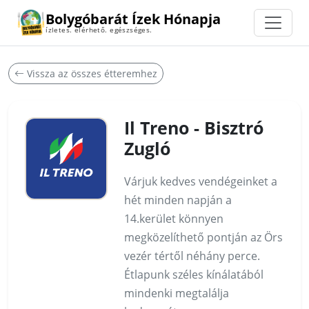
Bolygóbarát Ízek Hónapja
ízletes. elérhető. egészséges.
Vissza az összes étteremhez
Il Treno - Bisztró
Zugló
Várjuk kedves vendégeinket a
hét minden napján a
14.kerület könnyen
megközelíthető pontján az Örs
vezér tértől néhány perce.
Étlapunk széles kínálatából
mindenki megtalálja