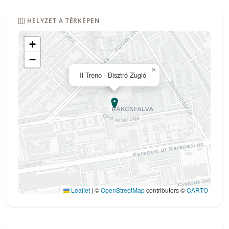
HELYZET A TÉRKÉPEN
+
−
×
Il Treno - Bisztró Zugló
Leaflet
|
©
OpenStreetMap
contributors ©
CARTO