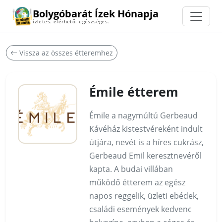
Bolygóbarát Ízek Hónapja
ízletes. elérhető. egészséges.
Vissza az összes étteremhez
Émile étterem
Émile a nagymúltú Gerbeaud
Kávéház kistestvéreként indult
útjára, nevét is a híres cukrász,
Gerbeaud Emil keresztnevéről
kapta. A budai villában
működő étterem az egész
napos reggelik, üzleti ebédek,
családi események kedvenc