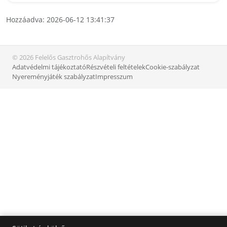
Hozzáadva: 2026-06-12 13:41:37
© 2026 Felelős Gasztrohős Alapítvány
Adatvédelmi tájékoztató
Részvételi feltételek
Cookie-szabályzat
Nyereményjáték szabályzat
Impresszum