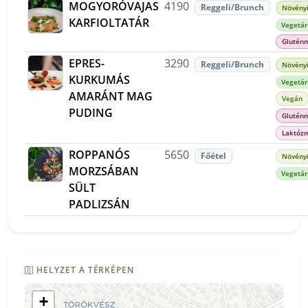
MOGYORÓVAJAS
4190
Reggeli/Brunch
Növényi
KARFIOLTATÁR
Vegetár
Glutén
EPRES-
3290
Reggeli/Brunch
Növényi
KURKUMÁS
Vegetár
AMARÁNT MAG
Vegán
PUDING
Glutén
Laktóz
ROPPANÓS
5650
Főétel
Növényi
MORZSÁBAN
Vegetár
SÜLT
PADLIZSÁN
HELYZET A TÉRKÉPEN
+