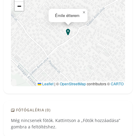
−
×
Émile étterem
Leaflet
|
©
OpenStreetMap
contributors ©
CARTO
FÓTÓGALÉRIA (0)
Még nincsenek fótók. Kattintson a „Fótók hozzáadása”
gombra a feltöltéshez.