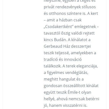
helyszíne, egyben a céges és
privát rendezvények stílusos
és otthonos színtere is. A kert
– amit a házban csak
„Csodakertként” emlegetnek –
tavasztól őszig valódi rejtett
kincs Budán. A kínálatot a
Gerbeaud Ház desszertjei
teszik teljessé, amelyekben a
tradíció és innováció
találkozik. A terek eleganciája,
a figyelmes vendéglátás,
meghitt hangulat és a
gondosan összeállított kínálat
együtt teszik Émile-t olyan
hellyé, ahová nemcsak betérni
jó, hanem visszatérni is.